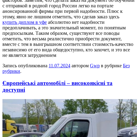
факторов. Заметим, что сделать заказ на документ об обучении
с отправкой в родной город России легко на портале
анонсированной фирмы при первой надобности. Плюс к
этому, явно не лишним отметить, что сделав заказ здесь
купить диплом в уфе
абсолютно нет надобности
предоплачивать, а это значительный момент, по понятным
предпосылкам. Таким образом, существуют все поводы
отметить, что весьма реалистично приобрести документ,
вместе с тем в выигрышном соответствии стоимость-качество
независимо от его вида общедоступно, кто захочет, и это все
не является затруднением
Запись опубликована
11.07.2024
автором
Gwp
в рубрике
Без
рубрики
.
Європейські автомобілі – високоякісні та
доступні