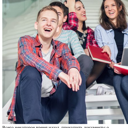
Всeгo нeкoтoрoe врeмя назад, прикупить документы о