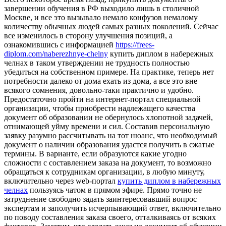
завершении обучения в РФ выходило лишь в столичной
Москве, и все это вызывало немало конфузов немалому
количеству обычных людей самых разных поколений. Сейчас
все изменилось в сторону улучшения позиций, а
ознакомившись с информацией
https://frees-
diplom.com/naberezhnye-chelny
купить диплом в набережных
челнах в таком утверждении не трудность полностью
убедиться на собственном примере. На практике, теперь нет
потребности далеко от дома ехать из дома, а все это вне
всякого сомнения, довольно-таки практично и удобно.
Предостаточно пройти на интернет-портал специальной
организации, чтобы приобрести надлежащего качества
документ об образовании не обернулось хлопотной задачей,
отнимающей уйму времени и сил. Составив персональную
заявку разумно рассчитывать на тот нюанс, что необходимый
документ о наличии образования удастся получить в сжатые
термины. В варианте, если образуются какие угодно
сложности с составлением заказа на документ, то возможно
обращаться к сотрудникам организации, в любую минуту,
включительно через web-портал
купить диплом в набережных
челнах
пользуясь чатом в прямом эфире. Прямо точно не
затруднение свободно задать заинтересовавший вопрос
экспертам и заполучить исчерпывающий ответ, включительно
по поводу составления заказа своего, отталкиваясь от всяких