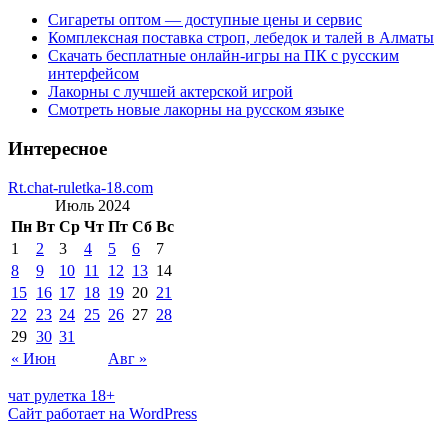
Сигареты оптом — доступные цены и сервис
Комплексная поставка строп, лебедок и талей в Алматы
Скачать бесплатные онлайн-игры на ПК с русским
интерфейсом
Лакорны с лучшей актерской игрой
Смотреть новые лакорны на русском языке
Интересное
Rt.chat-ruletka-18.com
Июль 2024
Пн
Вт
Ср
Чт
Пт
Сб
Вс
1
2
3
4
5
6
7
8
9
10
11
12
13
14
15
16
17
18
19
20
21
22
23
24
25
26
27
28
29
30
31
« Июн
Авг »
чат рулетка 18+
Сайт работает на WordPress