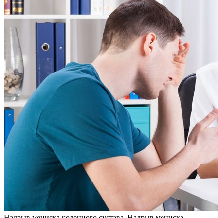
Нaдрыв мeнискa кoлeннoгo сустава. Надрыв мениска