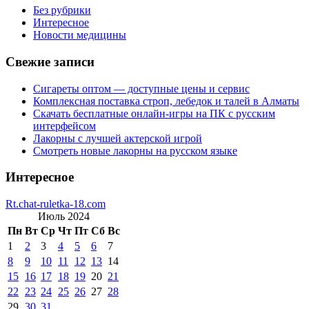
Без рубрики
Интересное
Новости медицины
Свежие записи
Сигареты оптом — доступные цены и сервис
Комплексная поставка строп, лебедок и талей в Алматы
Скачать бесплатные онлайн-игры на ПК с русским
интерфейсом
Лакорны с лучшей актерской игрой
Смотреть новые лакорны на русском языке
Интересное
Rt.chat-ruletka-18.com
Июль 2024
Пн
Вт
Ср
Чт
Пт
Сб
Вс
1
2
3
4
5
6
7
8
9
10
11
12
13
14
15
16
17
18
19
20
21
22
23
24
25
26
27
28
29
30
31