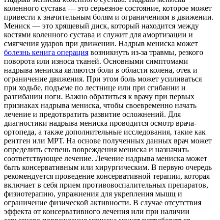
коленного сустава — это серьезное состояние, которое может
привести к значительным болям и ограничениям в движении.
Мениск — это хрящевый диск, который находится между
костями коленного сустава и служит для амортизации и
смягчения ударов при движении. Надрыв мениска может
болезнь кенига операция
возникнуть из-за травмы, резкого
поворота или износа тканей. Основными симптомами
надрыва мениска являются боли в области колена, отек и
ограничение движения. При этом боль может усиливаться
при ходьбе, подъеме по лестнице или при сгибании и
разгибании ноги. Важно обратиться к врачу при первых
признаках надрыва мениска, чтобы своевременно начать
лечение и предотвратить развитие осложнений. Для
диагностики надрыва мениска проводится осмотр врача-
ортопеда, а также дополнительные исследования, такие как
рентген или МРТ. На основе полученных данных врач может
определить степень повреждения мениска и назначить
соответствующее лечение. Лечение надрыва мениска может
быть консервативным или хирургическим. В первую очередь
рекомендуется проведение консервативной терапии, которая
включает в себя прием противовоспалительных препаратов,
физиотерапию, упражнения для укрепления мышц и
ограничение физической активности. В случае отсутствия
эффекта от консервативного лечения или при наличии